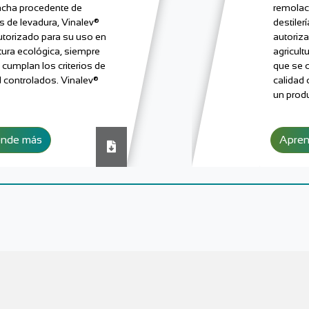
cha procedente de
remolac
as de levadura, Vinalev®
destiler
utorizado para su uso en
autoriz
ltura ecológica, siempre
agricult
 cumplan los criterios de
que se c
d controlados. Vinalev®
calidad 
un prod
ende más
Apre
Descargar