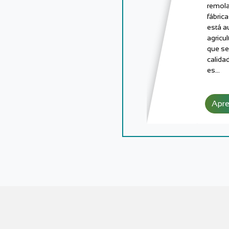
remola
fábric
está a
agricu
que se
calida
es…
Apr