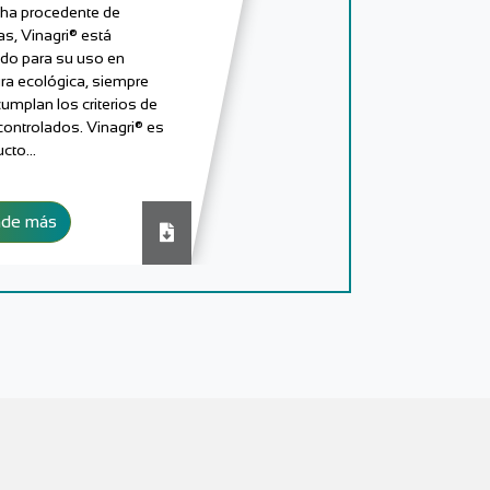
ha procedente de
ías, Vinagri® está
ado para su uso en
ura ecológica, siempre
umplan los criterios de
controlados. Vinagri® es
ucto…
nde más
Descargar